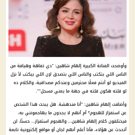
وأوضحت الفنانة الكبيرة إلهام شاهين: "دي تفاهة وهيافة من
الناس اللي بتكتب والناس اللي بتصدق لإن اللي بيكتب لأ نزل
الفيديو لو أنتم فعلًا محترمين وعندكم مصداقية، والكلام ده
لو قلته هكون قلته في جهة ما يعني مسجل"".
وأضافت إلهام شاهين: "أنا مندهشة. هل يبحث هذا الشخص
عن استفزاز للهجوم؟ أم أنهم لا يجدون ما يهاجمونني به،
فيختلقون كلام إلهام شاهين... والهجوم استفزاز... حسنًا، لن
أتحدث عن هؤلاء، فأنا أعلم أنهم لجان أو مواقع إلكترونية تابعة