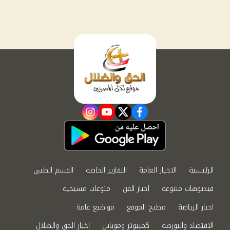
instagram
youtube
twitter
facebook
الرئيسية
الاخبار العامة
التقارير الخاصة
القسم الطبي
فيديوهات متنوعة
اخبار الفن
منوعات مسيحية
اخبار الرياضة
مطبخ الموقع
مواضيع عامة
الاقتصاد والبورصة
كمبيوتر وموبايل
اخبار الحق والضلال