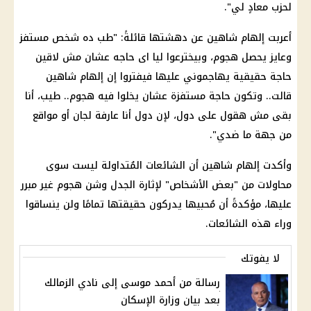
لحزب معادٍ لي".
أعربت إلهام شاهين عن دهشتها قائلةً: "طب ده شخص مستفز
وعايز يحصل هجوم، وبيخترعوا ليا اى حاجه عشان مش لاقين
حاجة حقيقية يهاجموني عليها فيفتروا إن إلهام شاهين
قالت.. وتكون حاجة مستفزة عشان يخلوا فيه هجوم.. طيب، أنا
بقى مش هقول على دول، لإن دول أنا عارفة لجان أو مواقع
من جهة ما ضدي".
وأكدت إلهام شاهين أن الشائعات المُتداولة ليست سوى
محاولات من "بعض الأشخاص" لإثارة الجدل وشن هجوم غير مبرر
عليها، مؤكدةً أن مُحبيها يدركون حقيقتها تمامًا ولن ينساقوا
وراء هذه الشائعات.
لا يفوتك
رسالة من أحمد موسى إلى نادي الزمالك
بعد بيان وزارة الإسكان