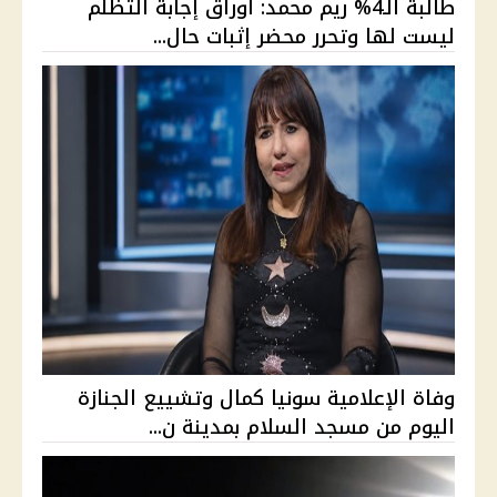
طالبة الـ4% ريم محمد: أوراق إجابة التظلم
ليست لها وتحرر محضر إثبات حال...
وفاة الإعلامية سونيا كمال وتشييع الجنازة
اليوم من مسجد السلام بمدينة ن...