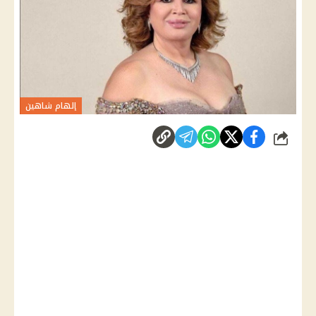
إلهام شاهين
شارك