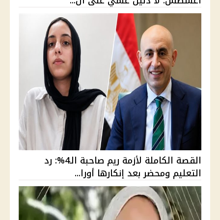
أغسطس: لا دليل علمي على ال...
القصة الكاملة لأزمة ريم صاحبة الـ4%: رد
التعليم ومحضر بعد إنكارها أورا...