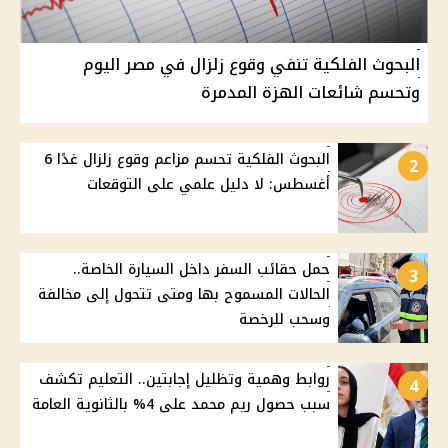
البحوث الفلكية تنفي وقوع زلزال في مصر اليوم
وتحسم شائعات الهزة المدمرة
البحوث الفلكية تحسم مزاعم وقوع زلزال غدًا 6
2
أغسطس: لا دليل علمي على التوقعات
حمل حقائب السفر داخل السيارة الخاصة..
3
الحالات المسموح بها ومتى تتحول إلى مخالفة
وسحب للرخصة
روابط وهمية وتظليل إجابتين.. التعليم تكشف
4
سبب حصول ريم محمد على 4% بالثانوية العامة