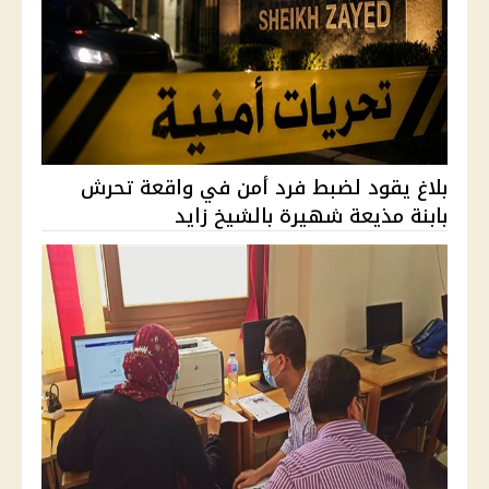
بلاغ يقود لضبط فرد أمن في واقعة تحرش
بابنة مذيعة شهيرة بالشيخ زايد