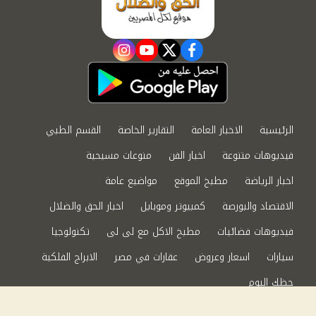
instagram
youtube
twitter
facebook
الرئيسية
الاخبار العامة
التقارير الخاصة
القسم الطبي
فيديوهات متنوعة
اخبار الفن
منوعات مسيحية
اخبار الرياضة
مطبخ الموقع
مواضيع عامة
الاقتصاد والبورصة
كمبيوتر وموبايل
اخبار الحق والضلال
فيديوهات فضائيات
مطبخ الاكل مع لى لى
تكنولوجيا
سيارات
اسعار وعروض
عقارات في مصر
الابراج الفلكية
حظك اليوم
من نحن
سياسة الخصوصية
اتصل بنا