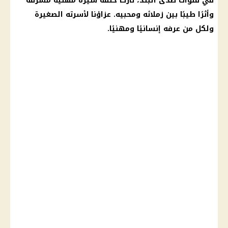
في قنوات صدى البلد، تاركًا خلفه سيرة مهنية مشرفة
وأثرًا طيبًا بين زملائه ومحبيه. عزاؤنا لأسرته الصغيرة
ولكل من عرفه إنسانيًا ومهنيًا.