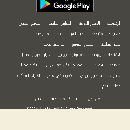
الرئيسية
الاخبار العامة
التقارير الخاصة
القسم الطبي
فيديوهات متنوعة
اخبار الفن
منوعات مسيحية
اخبار الرياضة
مطبخ الموقع
مواضيع عامة
الاقتصاد والبورصة
كمبيوتر وموبايل
اخبار الحق والضلال
فيديوهات فضائيات
مطبخ الاكل مع لى لى
تكنولوجيا
سيارات
اسعار وعروض
عقارات في مصر
الابراج الفلكية
حظك اليوم
من نحن
سياسة الخصوصية
اتصل بنا
©2024 الحق والضلال All Rights Reserved.
Powered by