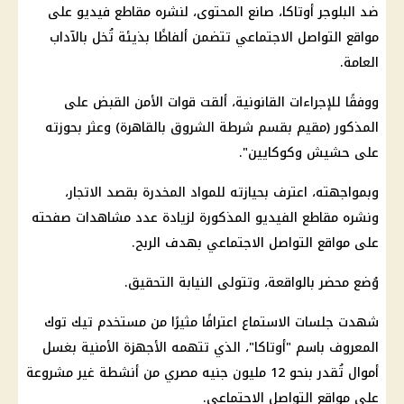
ضد البلوجر أوتاكا، صانع المحتوى، لنشره مقاطع فيديو على
مواقع التواصل الاجتماعي تتضمن ألفاظًا بذيئة تُخل بالآداب
العامة.
ووفقًا للإجراءات القانونية، ألقت قوات الأمن القبض على
المذكور (مقيم بقسم شرطة الشروق بالقاهرة) وعثر بحوزته
على حشيش وكوكايين".
وبمواجهته، اعترف بحيازته للمواد المخدرة بقصد الاتجار،
ونشره مقاطع الفيديو المذكورة لزيادة عدد مشاهدات صفحته
على مواقع التواصل الاجتماعي بهدف الربح.
وُضع محضر بالواقعة، وتتولى النيابة التحقيق.
شهدت جلسات الاستماع اعترافًا مثيرًا من مستخدم تيك توك
المعروف باسم "أوتاكا"، الذي تتهمه الأجهزة الأمنية بغسل
أموال تُقدر بنحو 12 مليون جنيه مصري من أنشطة غير مشروعة
على مواقع التواصل الاجتماعي.