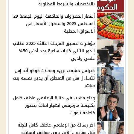
بالتخصصات والشروط المطلوبة
أسعار الخضراوات والفاكهة اليوم الجمعة 29
أغسطس 2025 واستقرار الأسعار في
الأسواق المحلية
مؤشرات تنسيق المرحلة الثالثة 2025 لطلاب
الدور الثاني كليات شاغرة بحد أدني 50%
علمي وأدبي
كيرلس حشمت بريء ومحلات كوكو آند إس
تتساءل هل من المنطق أن يدين نفسه ببث
مباشر
وداع مهيب في جنازة الإعلامي عاطف كامل
بكنيسة مارمرقس انهيار ابنائة بحضور
فاطمة ناعوت
آخر رسالة من الإعلامي عاطف كامل لنجله
قبل وفاته .. الأبن يروي مواقف إنسانية