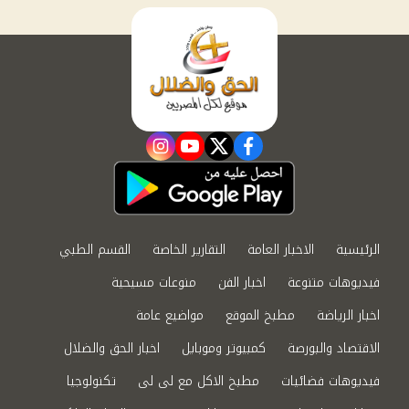
instagram
youtube
twitter
facebook
الرئيسية
الاخبار العامة
التقارير الخاصة
القسم الطبي
فيديوهات متنوعة
اخبار الفن
منوعات مسيحية
اخبار الرياضة
مطبخ الموقع
مواضيع عامة
الاقتصاد والبورصة
كمبيوتر وموبايل
اخبار الحق والضلال
فيديوهات فضائيات
مطبخ الاكل مع لى لى
تكنولوجيا