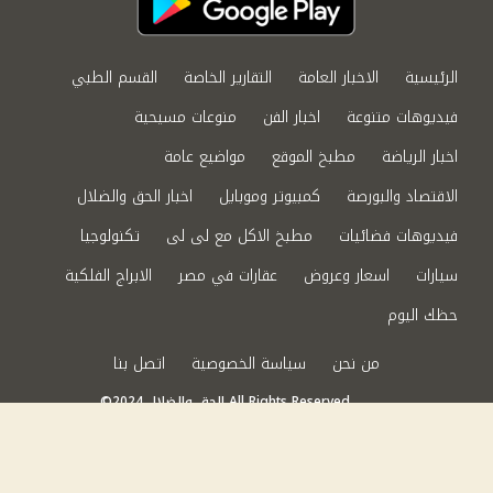
الرئيسية
الاخبار العامة
التقارير الخاصة
القسم الطبي
فيديوهات متنوعة
اخبار الفن
منوعات مسيحية
اخبار الرياضة
مطبخ الموقع
مواضيع عامة
الاقتصاد والبورصة
كمبيوتر وموبايل
اخبار الحق والضلال
فيديوهات فضائيات
مطبخ الاكل مع لى لى
تكنولوجيا
سيارات
اسعار وعروض
عقارات في مصر
الابراج الفلكية
حظك اليوم
من نحن
سياسة الخصوصية
اتصل بنا
©2024 الحق والضلال All Rights Reserved.
Powered by