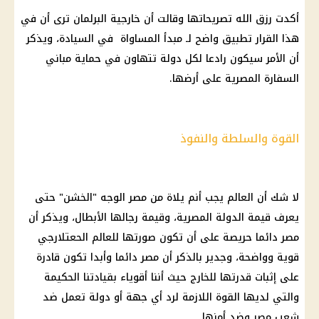
أكدت رزق الله تصريحاتها وقالت أن خارجية
البرلمان
ترى أن في
هذا القرار تطبيق واضح لـ مبدأ المساواة في السيادة، ويذكر
أن الأمر سيكون رادعا لكل دولة تتهاون في حماية مباني
السفارة المصرية
على أرضها.
القوة والسلطة والنفوذ
لا شك أن العالم يجب أنم يلاة من مصر الوجه "الخشن" حتى
يعرف قيمة الدولة المصرية، وقيمة رجالها الأبطال، ويذكر أن
مصر دائما حريصة على أن تكون صورتها للعالم الحعتلارجي
قوية وواضحة، وجدير بالذكر أن مصر دائما وأبدا تكون قادرة
على إثبات قدرتها للخارج حيث أننا أقوياء بقيادتنا الحكيمة
والتي لديها القوة اللازمة لرد أي جهة أو دولة تعمل ضد
شعب مصر وضد أمنها.