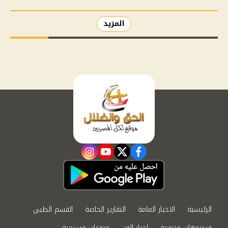
المزيد
instagram
youtube
twitter
facebook
الرئيسية
الاخبار العامة
التقارير الخاصة
القسم الطبي
فيديوهات متنوعة
اخبار الفن
منوعات مسيحية