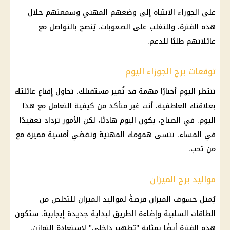
على الجوزاء الانتباه إلى وضعهم المهني وسمعتهم خلال
هذه الفترة. وللتغلب على الصعوبات، يُنصح بالتواصل مع
عائلاتهم طلبًا للدعم.
توقعات برج الجوزاء اليوم
تنتظر اليوم أخبارًا مهمة قد تُغير مستقبلك. تحاول إقناع عائلتك
بعلاقتك العاطفية. أنت غير متأكد من كيفية التعامل مع هذا
اليوم. في الصباح، يكون اليوم هادئًا، لكن الأمور تزداد تعقيدًا
في المساء. تنسى همومك المهنية وتقضي أمسية مميزة مع
من تحب.
مواليد برج الميزان
يُمثل خسوف الميزان فرصةً لمواليد الميزان للتخلص من
الطاقات السلبية وإضاءة الطريق لبداية جديدة إيجابية. ستكون
هذه الفترة أيضًا بمثابة "تطهير داخلي" لاستعادة التوازن.