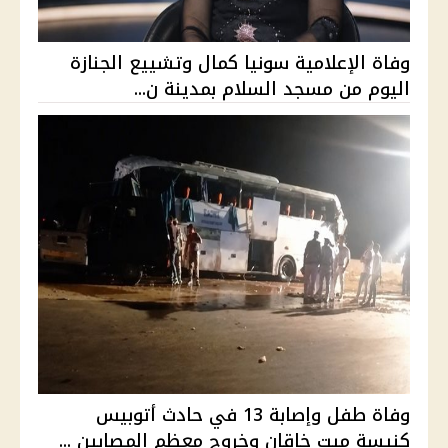
وفاة الإعلامية سونيا كمال وتشييع الجنازة
اليوم من مسجد السلام بمدينة ن...
وفاة طفل وإصابة 13 في حادث أتوبيس
كنيسة ميت خاقان وخروج معظم المصابين ...