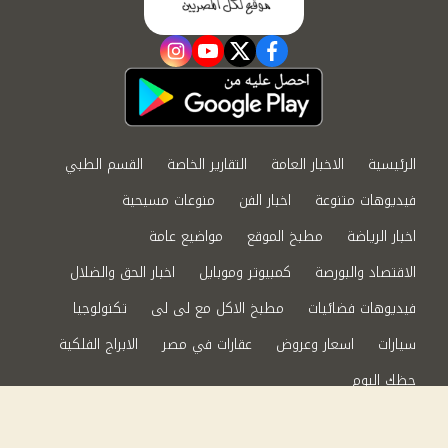
instagram
youtube
twitter
facebook
الرئيسية
الاخبار العامة
التقارير الخاصة
القسم الطبي
فيديوهات متنوعة
اخبار الفن
منوعات مسيحية
اخبار الرياضة
مطبخ الموقع
مواضيع عامة
الاقتصاد والبورصة
كمبيوتر وموبايل
اخبار الحق والضلال
فيديوهات فضائيات
مطبخ الاكل مع لى لى
تكنولوجيا
سيارات
اسعار وعروض
عقارات في مصر
الابراج الفلكية
حظك اليوم
من نحن
سياسة الخصوصية
اتصل بنا