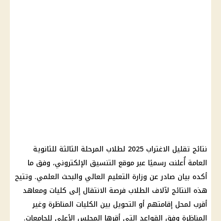
نتائج
تقليل الاغتراب 2025
لطلاب المرحلة الثالثة للثانوية
العامة أُعلنت رسميًا عبر
موقع التنسيق الإلكتروني
، وفق ما
أكده بيان صادر عن
وزارة التعليم العالي
والبحث العلمي. وتتيح
هذه النتائج لآلاف
الطلاب
فرصة الانتقال إلى كليات ومعاهد
أقرب لمحل إقامتهم أو
التحويل بين الكليات
المناظرة وغير
المناظرة وفق القواعد التي أقرها
المجلس الأعلى للجامعات
.