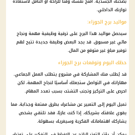
بصحتك الجسدية. امنح نفسك وقتًا للراحة أو التأمل لاستعادة
توازنك الداخلي.
مواليد برج الجوزاء:
سيحصل مواليد هذا البرج على ترقية وظيفية مهمة ونجاح
مالي غير مسبوق. قد يجد البعض
وظيفة
جديدة تتيح لهم
توفير مبلغ غير متوقع من المال.
حظك اليوم وتوقعات برج الجوزاء
قد يُطلب منك المشاركة في مشروع يتطلب العمل الجماعي.
مهاراتك في التواصل ستجعلك أساسيًا لنجاح المهمة، لكن
احرص على التركيز وتجنب التشتت بسبب تعدد المهام.
تميل اليوم إلى التعبير عن مشاعرك بطرق ممتعة وجذابة، مما
يقوي علاقتك بشريكك. إذا كنت عازبًا، فقد تلتقي بشخص
يشاركك اهتماماتك الفكرية وسيغريك بسهولة.
يمكن أن يؤثر التوتر الناتج عن الإفراط في التفكير على توترك.