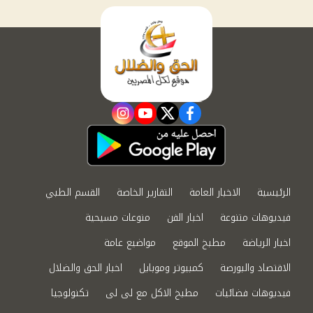
instagram
youtube
twitter
facebook
الرئيسية
الاخبار العامة
التقارير الخاصة
القسم الطبي
فيديوهات متنوعة
اخبار الفن
منوعات مسيحية
اخبار الرياضة
مطبخ الموقع
مواضيع عامة
الاقتصاد والبورصة
كمبيوتر وموبايل
اخبار الحق والضلال
فيديوهات فضائيات
مطبخ الاكل مع لى لى
تكنولوجيا