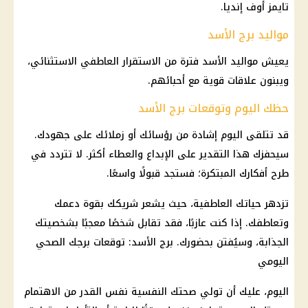
تايمز أوف إنديا.
مواليد برج الأسد
يعيش مواليد الأسد فترة من الاستقرار العاطفي الاستثنائي،
ويبنون علاقات قوية مع أحبائهم.
حظك اليوم وتوقعات برج الأسد
قد تتلقى اليوم إشادة من رؤسائك أو زملائك على جهودك.
سيحفزك هذا التقدير على الإبداع والعطاء أكثر. لا تتردد في
طرح أفكارك المبتكرة؛ فستجد قبولًا واسعًا.
تزدهر حياتك العاطفية، حيث يشعر شريكك بقوة دعمك
وتعاطفك. إذا كنت عازبًا، فقد تقابل شخصًا معجبًا بشخصيتك
الجذابة، وسيُفتن بحضورك.
برج الأسد
: توقعات برجك الصحي
اليومي
اليوم، عليك أن تولي صحتك النفسية نفس القدر من الاهتمام