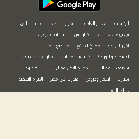
الرئيسية
الاخبار العامة
التقارير الخاصة
القسم الطبي
فيديوهات متنوعة
اخبار الفن
منوعات مسيحية
اخبار الرياضة
مطبخ الموقع
مواضيع عامة
الاقتصاد والبورصة
كمبيوتر وموبايل
اخبار الحق والضلال
فيديوهات فضائيات
مطبخ الاكل مع لى لى
تكنولوجيا
سيارات
اسعار وعروض
عقارات في مصر
الابراج الفلكية
حظك اليوم
من نحن
سياسة الخصوصية
اتصل بنا
©2024 الحق والضلال All Rights Reserved.
Powered by