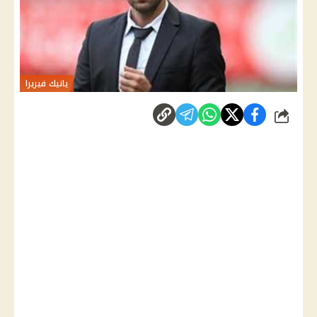
يانيك فيريرا
شارك