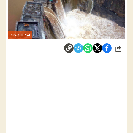
سد النهضة
شارك