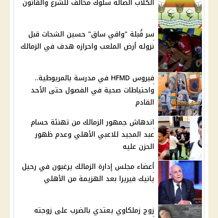
الكلاب الضالة سلوك مخالف للشرع والقانون
سر قُبلة "واقي ساق" حسين الشحات قبل
نزوله أرض الملعب واحرازه هدف في الزمالك
فيروس HFMD في مدرسة بالمريوطية..
واحتياطات صحية في الفصول حتى الأحد
القادم
اندهاش جمهور الزمالك من تهنئة حسام
عبد المجيد للاعبي الأهلي وعدم ظهور
الحزن عليه
أعضاء مجلس إدارة الزمالك يرغبون في رحيل
يانيك فيريرا بعد الهزيمة من الأهلي
زوج زملكاوي يعتدي بالضرب على زوجته