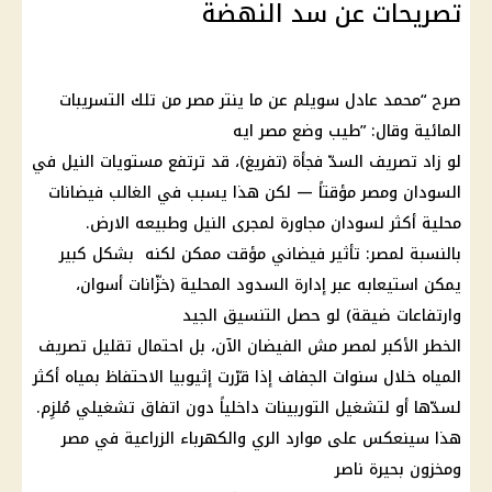
تصريحات عن سد النهضة
صرح “محمد عادل سويلم عن ما ينتر مصر من تلك التسريبات
المائية وقال: ”طيب وضع مصر ايه
لو زاد تصريف السدّ فجأة (تفريغ)، قد ترتفع مستويات النيل في
السودان ومصر مؤقتاً — لكن هذا يسبب في الغالب فيضانات
محلية أكثر لسودان مجاورة لمجرى النيل وطبيعه الارض.
بالنسبة لمصر: تأثير فيضاني مؤقت ممكن لكنه بشكل كبير
يمكن استيعابه عبر إدارة السدود المحلية (خزّانات أسوان،
وارتفاعات ضيقة) لو حصل التنسيق الجيد
الخطر الأكبر لمصر مش الفيضان الآن، بل احتمال تقليل تصريف
المياه خلال سنوات الجفاف إذا قرّرت إثيوبيا الاحتفاظ بمياه أكثر
لسدّها أو لتشغيل التوربينات داخلياً دون اتفاق تشغيلي مُلزِم.
هذا سينعكس على موارد الري والكهرباء الزراعية في مصر
ومخزون بحيرة ناصر