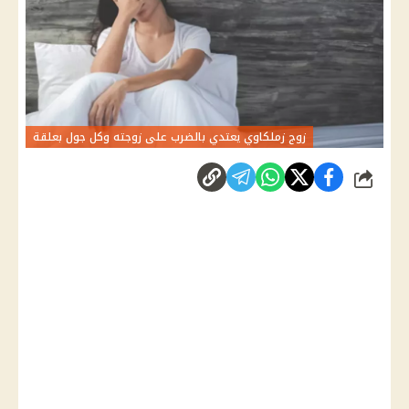
زوج زملكاوي يعتدي بالضرب على زوجته وكل جول بعلقة
شارك