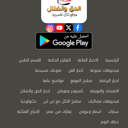
instagram
youtube
twitter
facebook
الرئيسية
الاخبار العامة
التقارير الخاصة
القسم الطبي
فيديوهات متنوعة
اخبار الفن
منوعات مسيحية
اخبار الرياضة
مطبخ الموقع
مواضيع عامة
الاقتصاد والبورصة
كمبيوتر وموبايل
اخبار الحق والضلال
فيديوهات فضائيات
مطبخ الاكل مع لى لى
تكنولوجيا
سيارات
اسعار وعروض
عقارات في مصر
الابراج الفلكية
حظك اليوم