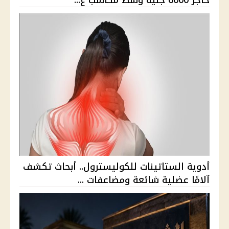
حاجز 6000 جنيه وسط مكاسب ع...
أدوية الستاتينات للكوليسترول.. أبحاث تكشف
آلامًا عضلية شائعة ومضاعفات ...