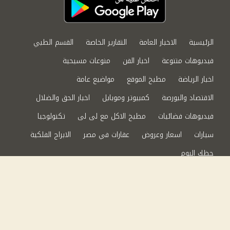
الرئيسية
الاخبار العامة
التقارير الخاصة
القسم الطبي
فيديوهات متنوعة
اخبار الفن
منوعات مسيحية
اخبار الرياضة
مطبخ الموقع
مواضيع عامة
الاقتصاد والبورصة
كمبيوتر وموبايل
اخبار الحق والضلال
فيديوهات فضائيات
مطبخ الاكل مع لى لى
تكنولوجيا
سيارات
اسعار وعروض
عقارات في مصر
الابراج الفلكية
حظك اليوم
من نحن
سياسة الخصوصية
اتصل بنا
©2024 الحق والضلال All Rights Reserved.
Powered by