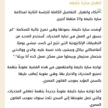
انهيار سارة خليفه
أوضحت سارة خليفة، بصوتها وهى تصرخ باكية للمحكمة: "لم
يسبق لي العمل في تجارة المخدرات. أستخدم العديد من
التطبيقات الإلكترونية التي تتيح لي كسب عيشي يوميًا.
أتقاضىاللي بياكل وبيشرب باخد نسبة عليه، والدي ووالدتي
شخصان محترمان وبيصلوا مش ممكن نعمل كده أنا بريئة"."
تواجه سارة خليفة والمتهمون في هذه القضية عقوبةً بتهمة
تصنيع المخدرات والاتجار بها، وهي عقوبة يُعاقب عليها
بالسجن المؤبد بموجب القانون المصري.
كما تواجه سارة خليفة عقوبةً جديدةً بتهمة تعاطي المخدرات،
والتي تصل عقوبتها إلى السجن ثلاث سنوات بموجب القانون
المصري.