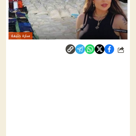
سارة خليفة
شارك