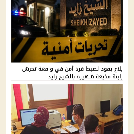
بلاغ يقود لضبط فرد أمن في واقعة تحرش
بابنة مذيعة شهيرة بالشيخ زايد