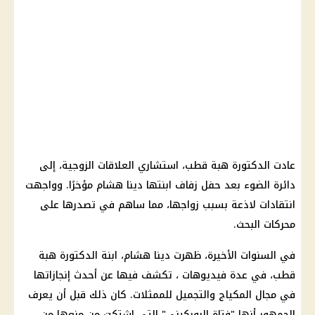
عادت الدكتورة هبة قطب، استشاري العلاقات الزوجية، إلى
دائرة الضوء بعد حفل زفاف ابنتها دينا هشام مؤخرًا. وواجهت
انتقادات لاذعة بسبب زواجها، مما ساهم في تصدرها على
محركات البحث.
في السنوات الأخيرة، ظهرت دينا هشام، ابنة الدكتورة هبة
قطب، في عدة فيديوهات ، تكشف فيها عن أحدث إنجازاتها
في مجال المكياج والتجميل للممثلات. كان ذلك قبل أن يعرف
الجمهور أنها "فتاة البوركيني" التي اشتكت من منعها من