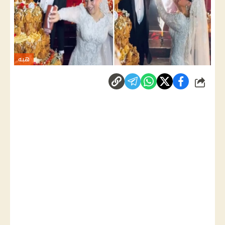
هبه
شارك