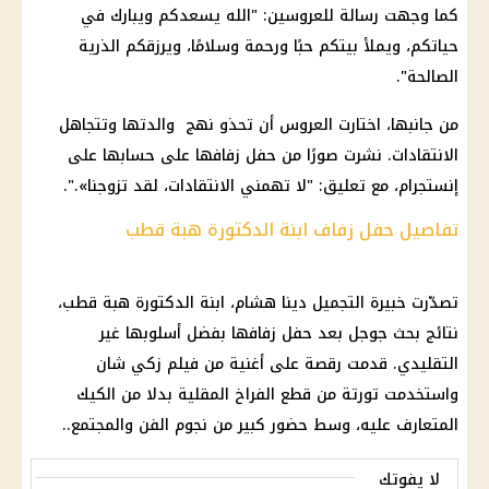
كما وجهت رسالة للعروسين: "الله يسعدكم ويبارك في
حياتكم، ويملأ بيتكم حبًا ورحمة وسلامًا، ويرزقكم الذرية
الصالحة".
من جانبها، اختارت العروس أن تحذو نهج والدتها وتتجاهل
الانتقادات. نشرت صورًا من حفل زفافها على حسابها على
إنستجرام، مع تعليق: "لا تهمني الانتقادات، لقد تزوجنا».".
تفاصيل حفل زفاف ابنة الدكتورة هبة قطب
تصدّرت خبيرة التجميل دينا هشام، ابنة الدكتورة هبة قطب،
نتائج بحث جوجل بعد حفل زفافها بفضل أسلوبها غير
التقليدي. قدمت رقصة على أغنية من فيلم زكي شان
واستخدمت تورتة من قطع الفراخ المقلية بدلا من الكيك
المتعارف عليه، وسط حضور كبير من نجوم الفن والمجتمع..
لا يفوتك