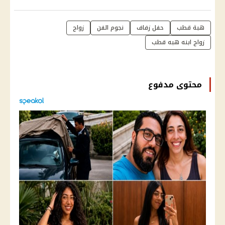
هبة قطب
حفل زفاف
نجوم الفن
زواج
زواج ابنه هبه قطب
محتوى مدفوع