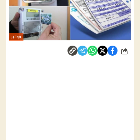
فواتير
شارك