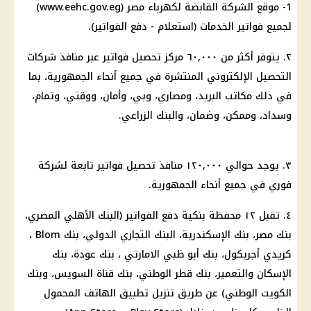
1- موقع الشركة القابضة لكهرباء مصر (www.eehc.gov.eg)
لجميع فواتير الخدمات (استعلام - دفع الفواتير).
٢. يتوفر أكثر من ٦٠,٠٠٠ مركز تحصيل فواتير عبر منافذ شركات
التحصيل الإلكتروني المنتشرة في جميع أنحاء الجمهورية، بما
في ذلك مكاتب البريد، ومصاري، وبي، وأمان، ووقتي، وتمام،
وسداد، وممكن، وضمان، والبنك الزراعي.
٣. يوجد حوالي ١٢٠,٠٠٠ منافذ تحصيل فواتير تابعة لشركة
فوري في جميع أنحاء الجمهورية.
٤. تقبل ١٢ محفظة بنكية دفع الفواتير (البنك الأهلي المصري،
بنك مصر، بنك الإسكندرية، البنك التجاري الدولي، بنك Blom ،
كريدي أجريكول، بنك أبو ظبي الامارتي ، بنك عودة، بنك
الإسكان والتعمير، بنك قطر الوطني، بنك قناة السويس، وبنك
الكويت الوطني) عن طريق تنزيل تطبيق الهاتف المحمول