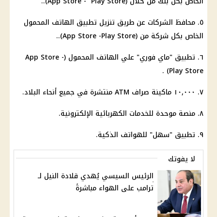
الخاص بكل بنك من خلال (App Store - Play Store)..
٥. محافظ الشركات عن طريق تنزيل تطبيق الهاتف المحمول
الخاص بكل شركة من (App Store -Play Store)..
٦. تطبيق "ماي فوري" علي الهاتف المحمول (App Store -
Play Store) .
٧. ١٠,٠٠٠ ماكينة صراف ATM منتشرة في جميع أنحاء البلاد.
٨. منصة موحدة للخدمات الكهربائية الإلكترونية.
٩. تطبيق "سهل" للهواتف الذكية.
لا يفوتك
الرئيس السيسي يُهدي قلادة النيل لـ
ترامب على الهواء مباشرةً