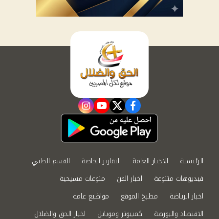
instagram
youtube
twitter
facebook
الرئيسية
الاخبار العامة
التقارير الخاصة
القسم الطبي
فيديوهات متنوعة
اخبار الفن
منوعات مسيحية
اخبار الرياضة
مطبخ الموقع
مواضيع عامة
الاقتصاد والبورصة
كمبيوتر وموبايل
اخبار الحق والضلال