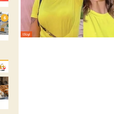
6
اوتاكا