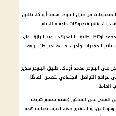
مضبوطات من منزل البلوجر محمد أوتاكا، طليق
لمخدرات ونشر فيديوهات خادشة للحياء.
مد أوتاكا، طليق البلوجرهدير عبد الرازق، على
تأثير المخدرات. وأمرت بحبسه احتياطيًا أربعة
 على البلوجر محمد أوتاكا، طليق البلوجر هدير
ى مواقع التواصل الاجتماعي تتضمن ألفاظًا
اب العامة.
أُلقي القبض على المذكور (مقيم بقسم شرطة
كوكايين. وبالتحقيق معه، اعترف بحيازته هذه