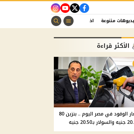
instagram
youtube
twitter
facebook
ديوهات متنوعة
اخبار الفن
منوعات مسيحية
اخبار الرياضة
الأكثر قراءة
أسعار الوقود في مصر اليوم .. بنزين 80