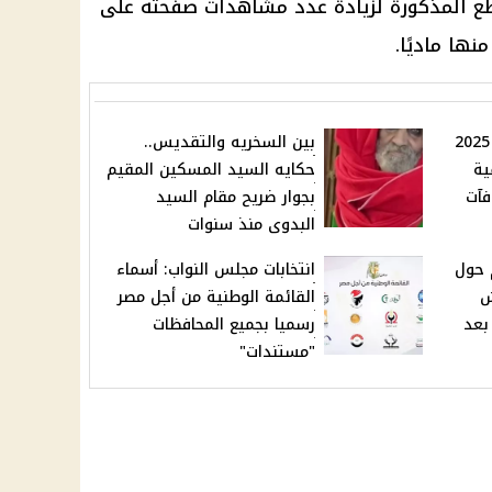
اطع المذكورة لزيادة عدد مشاهدات صفحته على
نها ماديًا.
تبكير صرف مرتبات أكتوبر 2025
بين السخريه والتقديس..
ية
حكايه السيد المسكين المقيم
فآت
بجوار ضريح مقام السيد
البدوى منذ سنوات
م حول
انتخابات مجلس النواب: أسماء
ش
القائمة الوطنية من أجل مصر
بعد
رسميا بجميع المحافظات
"مستندات"