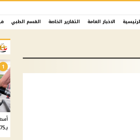
لرئيسية
الاخبار العامة
التقارير الخاصة
القسم الطبي
في
1
بـ20.75 جنيه والسولار بـ20.50 جنيه