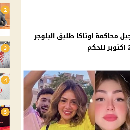
2
يل محاكمة اوتاكا طليق البلوجر
3
4
5