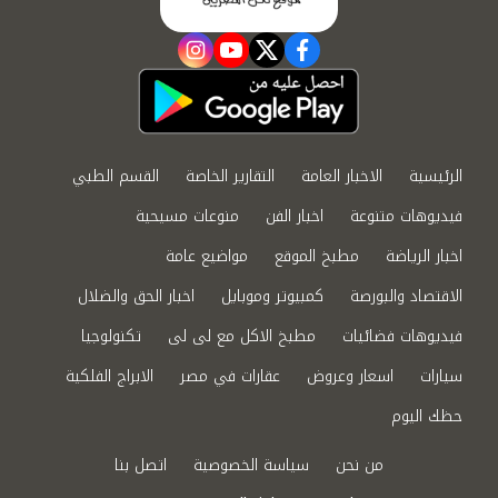
instagram
youtube
twitter
facebook
الرئيسية
الاخبار العامة
التقارير الخاصة
القسم الطبي
فيديوهات متنوعة
اخبار الفن
منوعات مسيحية
اخبار الرياضة
مطبخ الموقع
مواضيع عامة
الاقتصاد والبورصة
كمبيوتر وموبايل
اخبار الحق والضلال
فيديوهات فضائيات
مطبخ الاكل مع لى لى
تكنولوجيا
سيارات
اسعار وعروض
عقارات في مصر
الابراج الفلكية
حظك اليوم
من نحن
سياسة الخصوصية
اتصل بنا