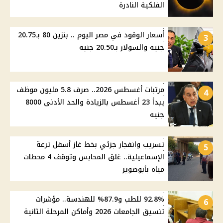
الفلكية النادرة
أسعار الوقود في مصر اليوم .. بنزين 80 بـ20.75
3
جنيه والسولار بـ20.50 جنيه
مرتبات أغسطس 2026.. صرف 5.8 مليون موظف
4
يبدأ 23 أغسطس بالزيادة والحد الأدنى 8000
جنيه
تسريب وانفجار جزئي بخط غاز أسفل ترعة
5
الإسماعيلية.. غلق المحابس وتوقف 4 محطات
مياه بأبوصوير
92.8% للطب و87.9% للهندسة.. مؤشرات
6
تنسيق الجامعات 2026 وأماكن المرحلة الثانية