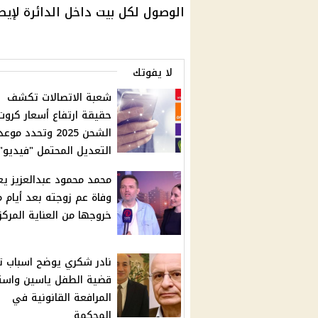
الوصول لكل بيت داخل الدائرة لإيص
لا يفوتك
شعبة الاتصالات تكشف
حقيقة ارتفاع أسعار كروت
الشحن 2025 وتحدد موعد
التعديل المحتمل "فيديو"
محمد محمود عبدالعزيز يع
وفاة عم زوجته بعد أيام 
خروجها من العناية المركز
نادر شكري يوضح اسباب ت
قضية الطفل ياسين واست
المرافعة القانونية في
المحكمة