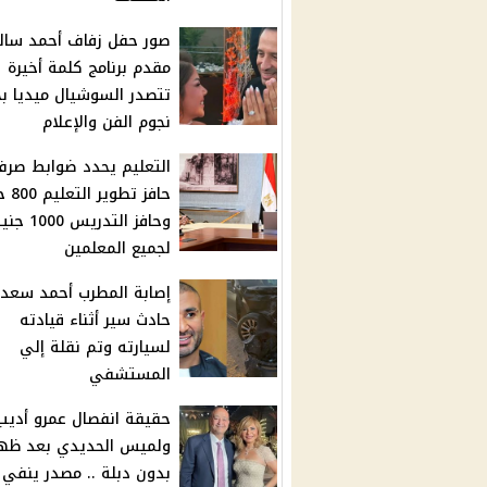
صور حفل زفاف أحمد سال
مقدم برنامج كلمة أخيرة
تتصدر السوشيال ميديا ب
نجوم الفن والإعلام
التعليم يحدد ضوابط صر
حافز تطو
وحافز التدريس 1000 
لجميع المعلمين
إصابة المطرب أحمد سعد
حادث سير أثناء قيادته
لسيارته وتم نقلة إلي
المستشفي
حقيقة انفصال عمرو أديب
ولميس الحديدي بعد ظه
بدون دبلة .. مصدر ينفي