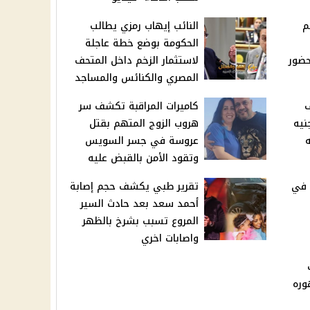
م
النائب إيهاب رمزي يطالب
الحكومة بوضع خطة عاجلة
حضور
لاستثمار الزخم داخل المتحف
المصري والكنائس والمساجد
ف
كاميرات المراقبة تكشف سر
ير التعليم 800 جنيه
هروب الزوج المتهم بقتل
جنيه
عروسة في جسر السويس
وتقود الأمن بالقبض عليه
 في
تقرير طبي يكشف حجم إصابة
أحمد سعد بعد حادث السير
المروع تسبب بشرخ بالظهر
واصابات اخري
وره