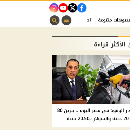
instagram
youtube
twitter
facebook
ديوهات متنوعة
اخبار الفن
منوعات مسيحية
اخبار الرياضة
الأكثر قراءة
أسعار الوقود في مصر اليوم .. بنزين 80