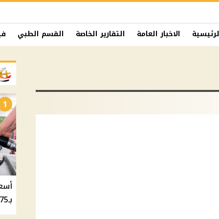
لرئيسية
الاخبار العامة
التقارير الخاصة
القسم الطبي
في
1
بـ20.75 جنيه والسولار بـ20.50 جنيه