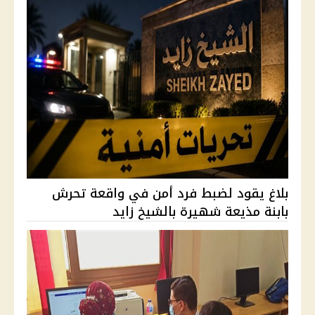
بلاغ يقود لضبط فرد أمن في واقعة تحرش
بابنة مذيعة شهيرة بالشيخ زايد