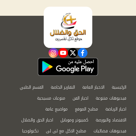
instagram
youtube
twitter
facebook
الرئيسية
الاخبار العامة
التقارير الخاصة
القسم الطبي
فيديوهات متنوعة
اخبار الفن
منوعات مسيحية
اخبار الرياضة
مطبخ الموقع
مواضيع عامة
الاقتصاد والبورصة
كمبيوتر وموبايل
اخبار الحق والضلال
فيديوهات فضائيات
مطبخ الاكل مع لى لى
تكنولوجيا