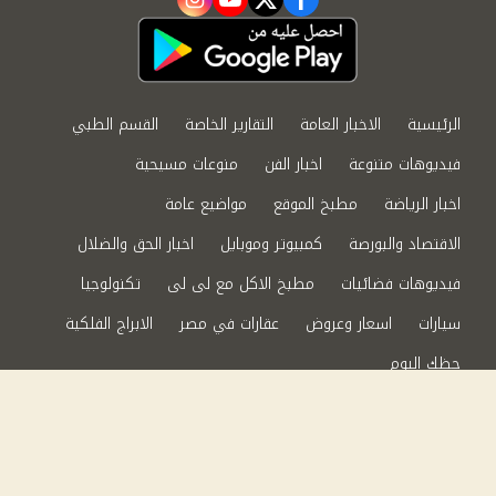
instagram
youtube
twitter
facebook
الرئيسية
الاخبار العامة
التقارير الخاصة
القسم الطبي
فيديوهات متنوعة
اخبار الفن
منوعات مسيحية
اخبار الرياضة
مطبخ الموقع
مواضيع عامة
الاقتصاد والبورصة
كمبيوتر وموبايل
اخبار الحق والضلال
فيديوهات فضائيات
مطبخ الاكل مع لى لى
تكنولوجيا
سيارات
اسعار وعروض
عقارات في مصر
الابراج الفلكية
حظك اليوم
من نحن
سياسة الخصوصية
اتصل بنا
©2024 الحق والضلال All Rights Reserved.
Powered by