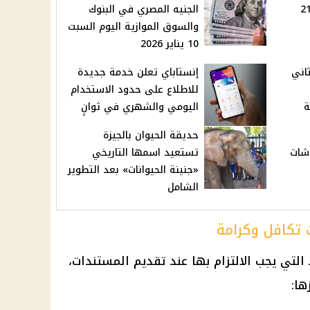
10 يناير 2026 وعيار 21
الجنيه المصري في البنوك
والسوق الموازية اليوم السبت
10 يناير 2026
اني
إنستاباي تعلن خدمة جديدة
للاطلاع على حدود الاستخدام
ة
اليومي والشهري في ثوانٍ
حديقة الحيوان بالجيزة
شات
تستعيد اسمها التاريخي
«جنينة الحيوانات» بعد التطوير
الشامل
تكافل وكرامة
لتي يجب الالتزام بها عند تقديم المستندات،
ها: