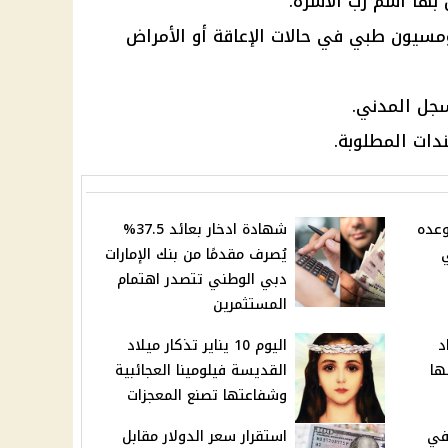
بها اسم رب الأسرة.
سيون طبي في حالات الإعاقة أو الأمراض
جل المدني.
ات المطلوبة.
 النبي 2026 موعده
شهادة ادخار بعائد 37.5%
يُصرف مقدمًا من بنك الإمارات
دبي الوطني تتصدر اهتمام
المستثمرين
د
اليوم 10 يناير تذكار ميلاد
ها
القديسة فيلومينا العجائبية
وشفاعتها تصنع المعجزات
في
استقرار سعر الدولار مقابل