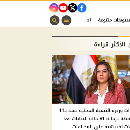
instagram
youtube
twitter
facebook
ديوهات متنوعة
اخبار الفن
منوعات مسيحية
اخبار الرياضة
الأكثر قراءة
قرارات وزيرة التنمية المحلية تنفذ بـ11
محافظة ..إحالة 81 حالة للنيابات بعد
ت تفتيشية علي المخالفات