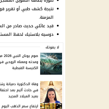
صورة بطاقة التموين المسجل 
نتيجة كشف طبي أو تقرير قوم
المزمنة.
قيد عائلي حديث صادر من الس
دوسيه بلاستيك لحفظ المستند
لا يفوتك
صوم يونان
ومدته ومعناه الروحي في
الكنيسة القبطية
وفاة الدكتورة دميانة رشا
في حادث أليم بعد احتفال
بعيد الميلاد المجيد
ارتفاع سعر الذهب اليوم 