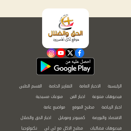
instagram
youtube
twitter
facebook
الرئيسية
الاخبار العامة
التقارير الخاصة
القسم الطبي
فيديوهات متنوعة
اخبار الفن
منوعات مسيحية
اخبار الرياضة
مطبخ الموقع
مواضيع عامة
الاقتصاد والبورصة
كمبيوتر وموبايل
اخبار الحق والضلال
فيديوهات فضائيات
مطبخ الاكل مع لى لى
تكنولوجيا