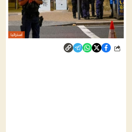
أستراليا
شارك