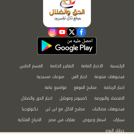
instagram
youtube
twitter
facebook
الرئيسية
الاخبار العامة
التقارير الخاصة
القسم الطبي
فيديوهات متنوعة
اخبار الفن
منوعات مسيحية
اخبار الرياضة
مطبخ الموقع
مواضيع عامة
الاقتصاد والبورصة
كمبيوتر وموبايل
اخبار الحق والضلال
فيديوهات فضائيات
مطبخ الاكل مع لى لى
تكنولوجيا
سيارات
اسعار وعروض
عقارات في مصر
الابراج الفلكية
حظك اليوم