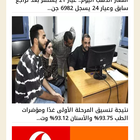
أسعار الذهب اليوم.. عيار 21 يستقر بعد تراجع
سابق وعيار 24 يسجل 6982 جن...
نتيجة تنسيق المرحلة الأولى غدًا ومؤشرات
الطب 93.75% والأسنان 93.12% وت...