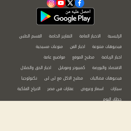
instagram
youtube
twitter
facebook
الرئيسية
الاخبار العامة
التقارير الخاصة
القسم الطبي
فيديوهات متنوعة
اخبار الفن
منوعات مسيحية
اخبار الرياضة
مطبخ الموقع
مواضيع عامة
الاقتصاد والبورصة
كمبيوتر وموبايل
اخبار الحق والضلال
فيديوهات فضائيات
مطبخ الاكل مع لى لى
تكنولوجيا
سيارات
اسعار وعروض
عقارات في مصر
الابراج الفلكية
حظك اليوم
من نحن
سياسة الخصوصية
اتصل بنا
©2024 الحق والضلال All Rights Reserved.
Powered by