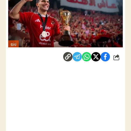
زيزو
شارك