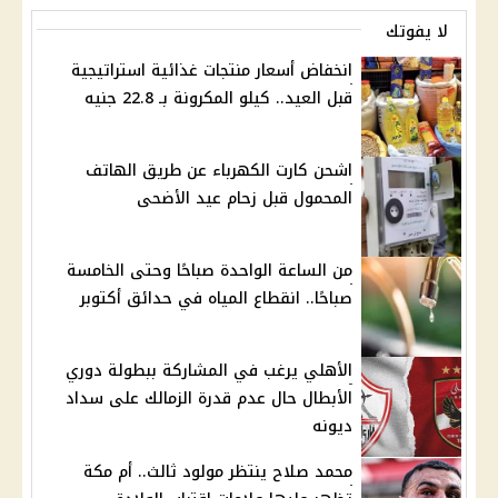
لا يفوتك
انخفاض أسعار منتجات غذائية استراتيجية
قبل العيد.. كيلو المكرونة بـ 22.8 جنيه
اشحن كارت الكهرباء عن طريق الهاتف
المحمول قبل زحام عيد الأضحى
من الساعة الواحدة صباحًا وحتى الخامسة
صباحًا.. انقطاع المياه في حدائق أكتوبر
الأهلي يرغب في المشاركة ببطولة دوري
الأبطال حال عدم قدرة الزمالك على سداد
ديونه
محمد صلاح ينتظر مولود ثالث.. أم مكة