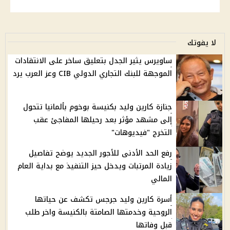
لا يفوتك
ساويرس يثير الجدل بتعليق ساخر على الانتقادات
الموجهة للبنك التجاري الدولي CIB وعز العرب يرد
جنازة كارين وليد بكنيسة بوخوم بألمانيا تتحول
إلى مشهد مؤثر بعد رحيلها المفاجئ عقب
التخرج "فيديوهات"
رفع الحد الأدنى للأجور الجديد يوضح تفاصيل
زيادة المرتبات ويدخل حيز التنفيذ مع بداية العام
المالي
أسرة كارين وليد جرجس تكشف عن حياتها
الروحية وخدمتها الصامتة بالكنيسة واخر طلب
قبل وفاتها