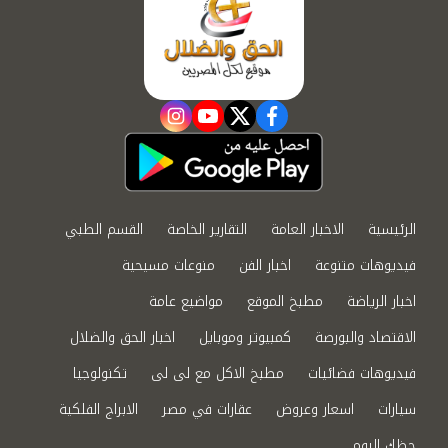
instagram
youtube
twitter
facebook
الرئيسية
الاخبار العامة
التقارير الخاصة
القسم الطبي
فيديوهات متنوعة
اخبار الفن
منوعات مسيحية
اخبار الرياضة
مطبخ الموقع
مواضيع عامة
الاقتصاد والبورصة
كمبيوتر وموبايل
اخبار الحق والضلال
فيديوهات فضائيات
مطبخ الاكل مع لى لى
تكنولوجيا
سيارات
اسعار وعروض
عقارات في مصر
الابراج الفلكية
حظك اليوم