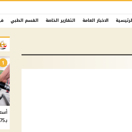
لرئيسية
الاخبار العامة
التقارير الخاصة
القسم الطبي
في
1
بـ20.75 جنيه والسولار بـ20.50 جنيه