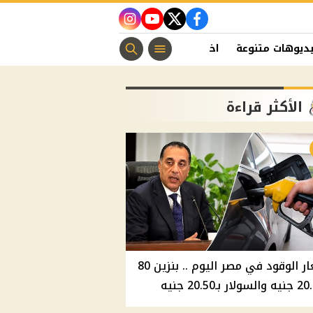
instagram
youtube
twitter
facebook
ديوهات متنوعة
اخبار الفن
منوعات مسيحية
اخبار الرياضة
الأكثر قراءة
أسعار الوقود في مصر اليوم .. بنزين 80