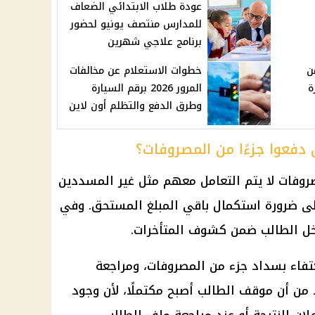
عودة طلاب الابتدائي الضعاف
للمدارس منتصف يونيو لحضور
برنامج علاجي شهرين
ن
خطوات الاستعلام عن مخالفات
ة
المرور 2026 برقم السيارة
وطرق الدفع والتظلم أون لاين
 دفعوا جزءًا من المصروفات؟
صروفات لا يتم التعامل معهم مثل غير المسددين
 إلى ضرورة استكمال باقي المبلغ المستحق. وفي
خل الطالب ضمن كشوف المتأخرات.
كتفاء بسداد جزء من المصروفات، ومراجعة
 من أن موقف الطالب أصبح مكتملًا، لأن وجود