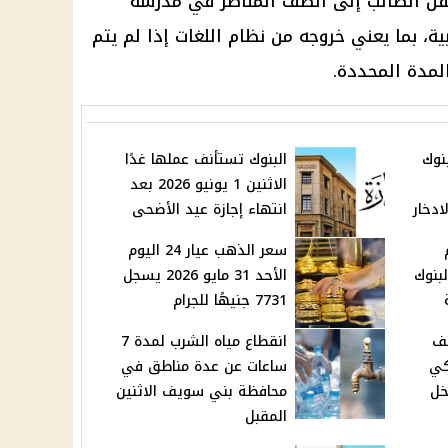
نقل الطالب إلى الصف المناظر في مدرسة
ة، بما يعني خروجه من نظام اللغات إذا لم يتم
لمدة المحددة.
نوك
البنوك تستأنف عملها غدًا
الاثنين 1 يونيو 2026 بعد
ادخار
انتهاء إجازة عيد الأضحى
سعر الذهب عيار 24 اليوم
202 في البنوك
الأحد 31 مايو 2026 يسجل
7731 جنيهًا للجرام
ن تطرح 30 ألف
انقطاع مياه الشرب لمدة 7
كي
ساعات عن عدة مناطق في
خل
محافظة بني سويف الاثنين
المقبل