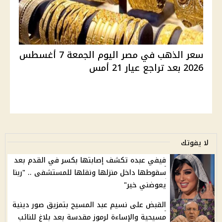
سعر الذهب في مصر اليوم الجمعة 7 أغسطس
2026 بعد تراجع عيار 21 أمس
لا يفوتك
فيفي عبده تكشف إصابتها بكسر في القدم بعد
سقوطها داخل منزلها ونقلها للمستشفى .. "ربنا
يعوضني خير"
القبض على نسيم عبد المسيح بتمزيق صور دينية
مسيحية والإساءة لرموز مقدسة بعد بلاغ للنائب