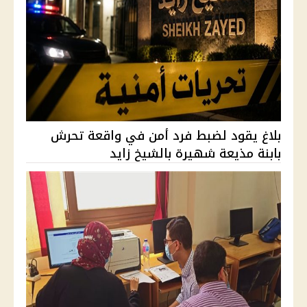
بلاغ يقود لضبط فرد أمن في واقعة تحرش
بابنة مذيعة شهيرة بالشيخ زايد