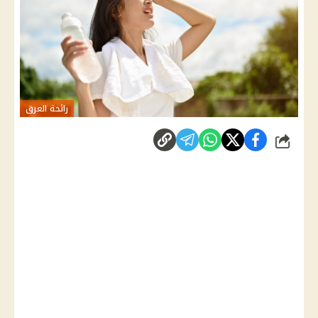
رائحة العرق
شارك