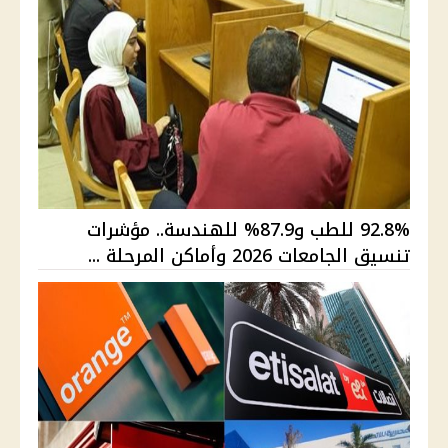
92.8% للطب و87.9% للهندسة.. مؤشرات
تنسيق الجامعات 2026 وأماكن المرحلة ...