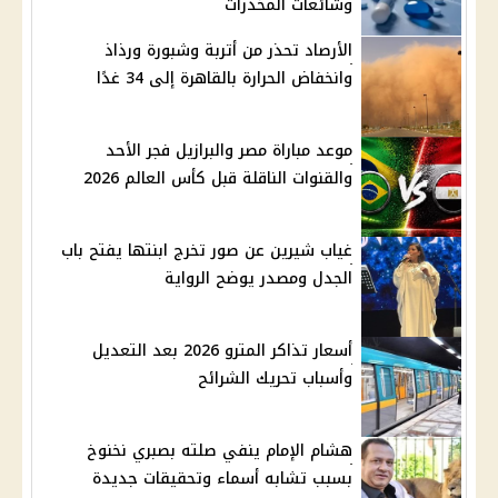
وشائعات المخدرات
الأرصاد تحذر من أتربة وشبورة ورذاذ
وانخفاض الحرارة بالقاهرة إلى 34 غدًا
موعد مباراة مصر والبرازيل فجر الأحد
والقنوات الناقلة قبل كأس العالم 2026
غياب شيرين عن صور تخرج ابنتها يفتح باب
الجدل ومصدر يوضح الرواية
أسعار تذاكر المترو 2026 بعد التعديل
وأسباب تحريك الشرائح
هشام الإمام ينفي صلته بصبري نخنوخ
بسبب تشابه أسماء وتحقيقات جديدة