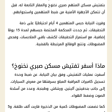
بتفتيش مسكن المتهم
صبري نخنوخ
والمقار التابعة له، قبل
أن تتمكن
الأجهزة الأمنية
من ضبط المتهمين واستجوابهم.
وقررت النيابة
حبس المتهمين 4 أيام
احتياطيًا على ذمة
التحقيقات
، ثم جددت المحكمة المختصة حبسهم لمدة 15 يومًا
إضافية، مع استمرار
التحقيقات
لكشف باقي الملابسات، وفحص
المضبوطات، وتتبع الوقائع المرتبطة بالقضية.
ماذا أسفر تفتيش مسكن صبري نخنوخ؟
أسفرت عمليات التفتيش، وفق بيان النيابة، عن ضبط وحدة
تسجيل
كاميرات المراقبة
المبلغ بسرقتها من معرض السيارات،
إلى جانب بندقيتين آليتين، ورشاش، وطبنجة، وعدد من أسلحة
الصوت وضغط الهواء.
كما تضمنت المضبوطات كمية من الذخيرة قاربت ألف طلقة، و5