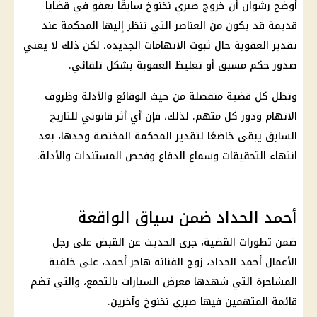
أوضح رشوان أن خروج
صبري نخنوخ
سابقًا بعفو في قضايا
قديمة قد يكون من العناصر التي تنظر إليها المحكمة عند
تقدير العقوبة حال ثبوت الاتهامات الجديدة، لكن ذلك لا يعني
صدور حكم مسبق أو تغليظ العقوبة بشكل تلقائي.
وتظل كل قضية منفصلة من حيث الوقائع والأدلة وظروف
الاتهام ودور كل متهم. لذلك، فإن أي أثر قانوني للتاريخ
السابق يبقى خاضعًا لتقدير المحكمة المختصة وحدها، بعد
انتهاء
التحقيقات
وسماع الدفاع وفحص المستندات والأدلة.
أحمد الحداد ضمن سياق الواقعة
ضمن تطورات القضية، جرى الحديث عن القبض على رجل
الأعمال أحمد الحداد،
زوج الفنانة هاجر أحمد
، على خلفية
المشاجرة التي شهدها معرض السيارات بالتجمع، والتي تضم
قائمة المتهمين فيها
صبري نخنوخ
وآخرين.