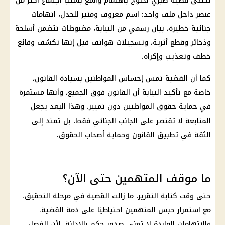
تحظى
قضية صبري نخنوخ
باهتمام واسع بسبب اجتماع أكثر من
عنصر داخل ملف واحد: اسم معروف ومثير للجدل، اتهامات
جنائية خطيرة، بيان رسمي من النيابة، مضبوطات تتضمن أسلحة
وذخائر وقطع أثرية، وتسجيلات هواتف قيل إنها تكشف وقائع
خطف وتعذيب وإكراه.
كما أن القضية تمس إحساس المواطنين بسيادة القانون،
خاصة مع تأكيد النيابة أن القانون فوق الجميع، وأنها مستمرة
في
حماية حقوق المواطنين
دون تمييز. وهذا البعد يجعل
المتابعة لا تقتصر على الجانب الجنائي فقط، بل تمتد إلى
الثقة في تطبيق القانون وحماية أصحاب الحقوق.
ما موقف المتهمين حتى الآن؟
حتى وقت كتابة التقرير، ما زالت القضية في مرحلة التحقيق،
مع استمرار
حبس المتهمين
احتياطيًا على ذمة القضية.
والاتهامات الواردة لا تعني صدور حكم بالإدانة، لأن الفصل