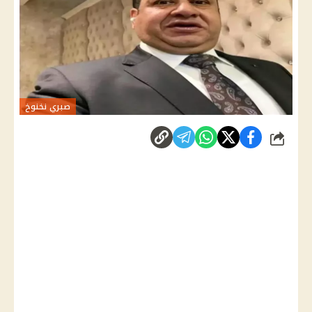
صبري نخنوخ
شارك