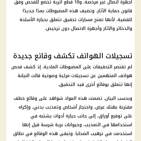
أجهزة اتصال غير مرخصة، و10 قطع أثرية تخضع للفحص وفق
قانون حماية الآثار. وتضيف هذه المضبوطات بعدًا جديدًا
للقضية، لأنها تفتح مسارات تحقيق تتعلق بحيازة الأسلحة
والذخائر والآثار وأجهزة الاتصال دون ترخيص.
تسجيلات الهواتف تكشف وقائع جديدة
لم تقتصر
التحقيقات
على المضبوطات المادية، إذ كشف فحص
هواتف المتهمين عن تسجيلات مرئية وصوتية قالت النيابة
إنها تتعلق بوقائع أخرى قيد التحقيق.
وبحسب البيان، تضمنت هذه المواد شواهد على وقائع خطف
مقترنة بهتك عرض، واحتجاز أشخاص وتعذيب بدني، وإكراه
على توقيع أوراق، إلى جانب حيازة أدوات يشتبه في
استخدامها في التعذيب، وحيوانات برية شرسة قيل إنها
استخدمت في ترهيب الضحايا. وتبقى هذه الوقائع في نطاق