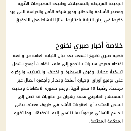
الجديدة المرتبطة بالتسجيلات، وطبيعة المضبوطات الأثرية،
ومصدر الأسلحة والذخائر، ودور شركة الأمن والحراسة التي ورد
ذكرها في بيان النيابة باعتبارها ستارًا للنشاط محل التحقيق.
خلاصة أخبار صبري نخنوخ
قضية صبري نخنوخ
اتسعت بعد بيان النيابة العامة من واقعة
اقتحام معرض سيارات بالتجمع إلى ملف اتهامات أوسع يشمل
تشكيلًا عصابيًا، وفرض السيطرة، والخطف، والتعذيب، والإكراه
على توقيع أوراق، وحيازة أسلحة وذخائر وأجهزة اتصال غير
مرخصة، وضبط 10 قطع أثرية. ورغم خطورة الاتهامات وحديث
المستشار القانوني محمد رشوان عن عقوبات قد تصل إلى
السجن المشدد أو العقوبات الأشد في ظروف معينة، يبقى
الحسم النهائي مرهونًا بما تنتهي إليه التحقيقات وما تقرره
المحكمة المختصة.