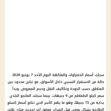
سجلت أسعار الخضراوات والفاكهة اليوم الأحد 7 يونيو 2026
حالة من الاستقرار النسبي داخل الأسواق، مع تباين محدود بين
المناطق حسب الجودة وتكاليف النقل وحجم المعروض. وبدأ
سعر كيلو الطماطم من 9 جنيهات، بينما سجلت المانجو البلدي
بداية من 15 جنيهًا، وهو ما يهم الأسر التي تتابع أسعار السلع
الطازجة بشكل يومي قبل الشراء. ووفق آخر تحديث متاح، ظلت