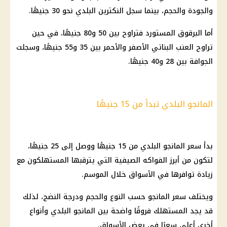
والجودة والحجم، بينما سجل النكترين البلدي نحو 30 جنيهًا.
أما البرقوق المستورد فتراوح بين 50 و80 جنيهًا، في حين
تراوح العنب البناتي الأصفر والأحمر بين 35 و55 جنيهًا، وسجلت
الجوافة بين 28 و40 جنيهًا.
المانجو البلدي تبدأ من 15 جنيهًا
بدأ سعر المانجو البلدي من 15 جنيهًا ووصل إلى 25 جنيهًا،
لتكون من أبرز الفواكه الصيفية التي يترقبها المستهلكون مع
زيادة توافرها في الأسواق خلال الموسم.
ويختلف سعر المانجو حسب النوع والحجم ودرجة النضج، لذلك
قد يجد المستهلك فروقًا واضحة بين المانجو البلدي وأنواع
أخرى أعلى سعرًا في بعض الأسواق.