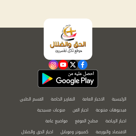
instagram
youtube
twitter
facebook
الرئيسية
الاخبار العامة
التقارير الخاصة
القسم الطبي
فيديوهات متنوعة
اخبار الفن
منوعات مسيحية
اخبار الرياضة
مطبخ الموقع
مواضيع عامة
الاقتصاد والبورصة
كمبيوتر وموبايل
اخبار الحق والضلال