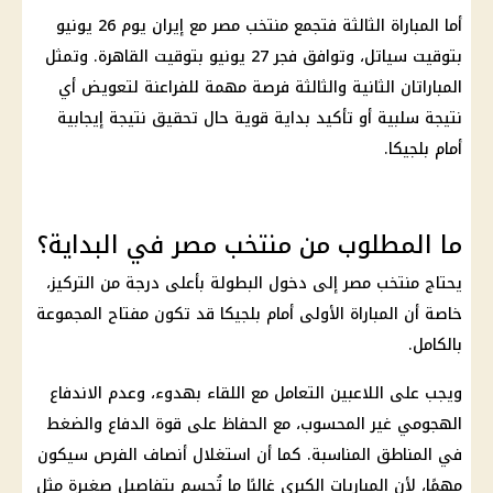
أما المباراة الثالثة فتجمع
منتخب مصر
مع
إيران
يوم 26 يونيو
بتوقيت سياتل، وتوافق فجر 27 يونيو بتوقيت القاهرة. وتمثل
المباراتان الثانية والثالثة فرصة مهمة للفراعنة لتعويض أي
نتيجة سلبية أو تأكيد بداية قوية حال تحقيق نتيجة إيجابية
أمام بلجيكا.
ما المطلوب من منتخب مصر في البداية؟
يحتاج
منتخب مصر
إلى دخول البطولة بأعلى درجة من التركيز،
خاصة أن المباراة الأولى أمام بلجيكا قد تكون مفتاح المجموعة
بالكامل.
ويجب على اللاعبين التعامل مع اللقاء بهدوء، وعدم الاندفاع
الهجومي غير المحسوب، مع الحفاظ على قوة الدفاع والضغط
في المناطق المناسبة. كما أن استغلال أنصاف الفرص سيكون
مهمًا، لأن
المباريات
الكبرى غالبًا ما تُحسم بتفاصيل صغيرة مثل