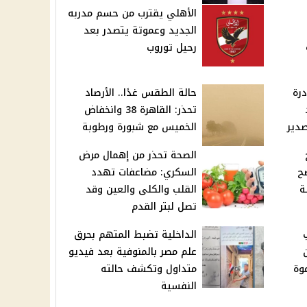
الأهلي يقترب من حسم مدربه
الجديد وعموتة يتصدر بعد
رحيل توروب
رة
حالة الطقس غدًا.. الأرصاد
تحذر: القاهرة 38 وانخفاض
صدير
الخميس مع شبورة ورطوبة
الصحة تحذر من إهمال مرض
ح
السكري: مضاعفات تهدد
ة
القلب والكلى والعين وقد
تصل لبتر القدم
الداخلية تضبط المتهم بحرق
علم مصر بالمنوفية بعد فيديو
وة
متداول وتكشف حالته
النفسية