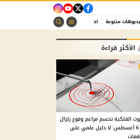
instagram
youtube
twitter
facebook
ديوهات متنوعة
اخبار الفن
منوعات مسيحية
اخبار الرياضة
الأكثر قراءة
وث الفلكية تحسم مزاعم وقوع زلزال
غدًا 6 أغسطس: لا دليل علمي على
قعات