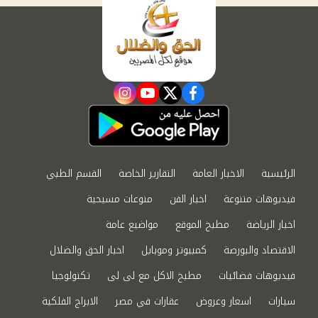
instagram
youtube
twitter
facebook
الرئيسية
الاخبار العامة
التقارير الخاصة
القسم الطبي
فيديوهات متنوعة
اخبار الفن
منوعات مسيحية
اخبار الرياضة
مطبخ الموقع
مواضيع عامة
الاقتصاد والبورصة
كمبيوتر وموبايل
اخبار الحق والضلال
فيديوهات فضائيات
مطبخ الاكل مع لى لى
تكنولوجيا
سيارات
اسعار وعروض
عقارات في مصر
الابراج الفلكية