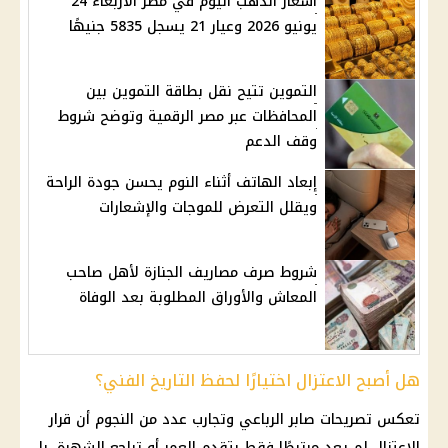
أسعار الذهب اليوم في مصر الأربعاء 24
يونيو 2026 وعيار 21 يسجل 5835 جنيهًا
التموين تتيح نقل بطاقة التموين بين
المحافظات عبر مصر الرقمية وتوضح شروط
وقف الدعم
إبعاد الهاتف أثناء النوم يحسن جودة الراحة
ويقلل التعرض للموجات والإشعارات
شروط صرف مصاريف الجنازة لأهل صاحب
المعاش والأوراق المطلوبة بعد الوفاة
هل أصبح الاعتزال اختيارًا لحفظ التاريخ الفني؟
تعكس تصريحات صابر الرباعي وتجارب عدد من النجوم أن قرار
الاعتزال لم يعد مرتبطًا فقط بتقدم العمر أو تراجع الشهرة، بل