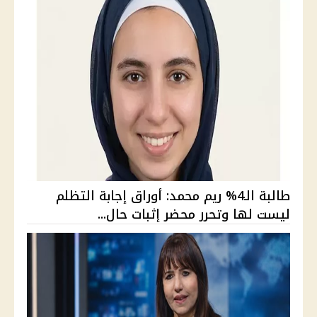
طالبة الـ4% ريم محمد: أوراق إجابة التظلم
ليست لها وتحرر محضر إثبات حال...