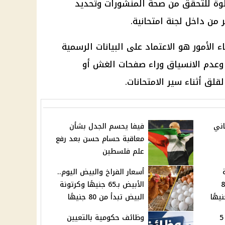
وة للتحقق من صحة المنشورات وتحديد
من داخل لجنة امتحانية.
ء الأمور هو الاعتماد على البيانات الرسمية
، وعدم الانسياق وراء صفحات الغش أو
قلق أثناء سير الامتحانات.
اني
فيفا يحسم الجدل بشأن
معاقبة حسام حسن بعد رفع
علم فلسطين
أسعار الفراخ والبيض اليوم..
اليوم.. الطماطم تبدأ من 8
الأبيض بـ65 جنيهًا وكرتونة
البيض تبدأ من 80 جنيهًا
أسعار الذهب اليوم الأحد 5
وظائف حكومية بالتعيين