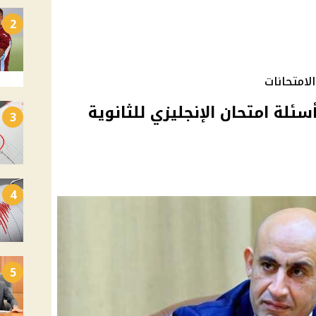
2
لامتحانات
ئلة امتحان الإنجليزي للثانوية
3
4
5