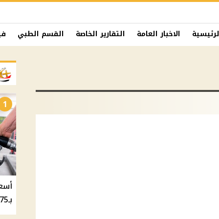
لرئيسية
الاخبار العامة
التقارير الخاصة
القسم الطبي
في
1
بـ20.75 جنيه والسولار بـ20.50 جنيه