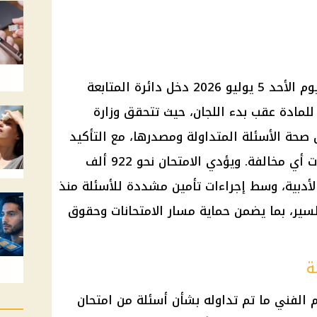
امتحان الإنجليزي للثانوية العامة اليوم الأحد 5 يوليو 2026 دخل دائرة المتابعة
لمادة عقب بدء اللجان، حيث تتحقق وزارة
ن صحة الأسئلة المتداولة ومصدرها، مع التأكيد
على تطبيق القانون بحسم حال ثبوت أي مخالفة. ويؤدي الامتحان نحو 922 ألف
لأدبية، وسط إجراءات تأمين مشددة للأسئلة منذ
سير، بما يضمن حماية مسار الامتحانات وحقوق
ة
ليم الفني ما تم تداوله بشأن أسئلة من امتحان