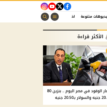
instagram
youtube
twitter
facebook
ديوهات متنوعة
اخبار الفن
منوعات مسيحية
اخبار الرياضة
الأكثر قراءة
أسعار الوقود في مصر اليوم .. بنزين 80