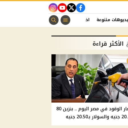
instagram
youtube
twitter
facebook
ديوهات متنوعة
اخبار الفن
منوعات مسيحية
اخبار الرياضة
الأكثر قراءة
أسعار الوقود في مصر اليوم .. بنزين 80