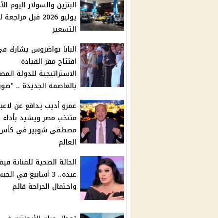
يوليو 2026 قبل مراجعة
التسعير
البابا تواضروس يشارك ف
افتتاح مقر القيادة
الاستراتيجية للدولة المص
بالعاصمة الجديدة .. "صور
عمرو أديب يدافع عن لاعب
منتخب مصر ويشيد بأداء
مصطفى شوبير في كأس
العالم
الحالة الصحية للفنانة في
عبده.. 3 أسابيع في الج
واحتمال الجراحة قائم