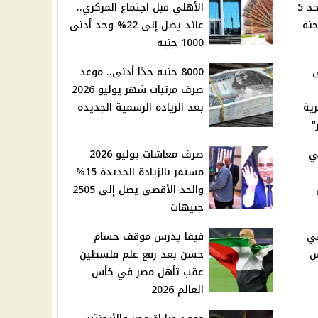
البنزين والسولار اليوم الأحد 5
الأهلي قبل اجتماع المركزي..
 لجنة
عائد يصل إلى 22% وحد أدنى
1000 جنيه
ي
8000 جنيه حدًا أدنى.. موعد
صرف مرتبات شهر يوليو 2026
رية
بعد الزيادة الرسمية الجديدة
"
ي
صرف معاشات يوليو 2026
مستمر بالزيادة الجديدة 15%
والحد الأقصى يصل إلى 2505
جنيهات
في
فيفا يدرس موقف حسام
بس
حسن بعد رفع علم فلسطين
عقب تأهل مصر في كأس
العالم 2026