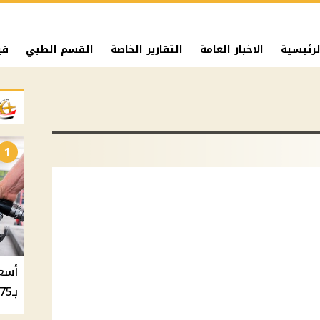
لرئيسية
الاخبار العامة
التقارير الخاصة
القسم الطبي
في
1
بـ20.75 جنيه والسولار بـ20.50 جنيه