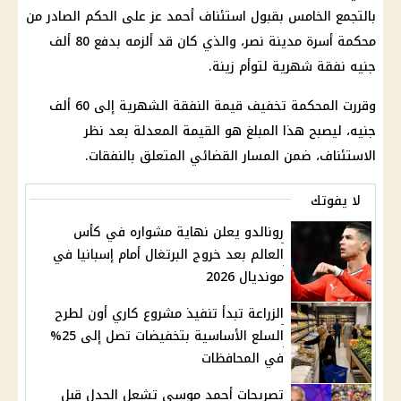
بالتجمع الخامس بقبول استئناف أحمد عز على الحكم الصادر من
محكمة أسرة مدينة نصر، والذي كان قد ألزمه بدفع 80 ألف
جنيه نفقة شهرية لتوأم زينة.
وقررت المحكمة تخفيف قيمة النفقة الشهرية إلى 60 ألف
جنيه، ليصبح هذا المبلغ هو القيمة المعدلة بعد نظر
الاستئناف، ضمن المسار القضائي المتعلق بالنفقات.
لا يفوتك
رونالدو يعلن نهاية مشواره في كأس
العالم بعد خروج البرتغال أمام إسبانيا في
مونديال 2026
الزراعة تبدأ تنفيذ مشروع كاري أون لطرح
السلع الأساسية بتخفيضات تصل إلى 25%
في المحافظات
تصريحات أحمد موسى تشعل الجدل قبل