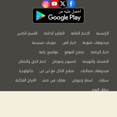
instagram
youtube
twitter
facebook
الرئيسية
الاخبار العامة
التقارير الخاصة
القسم الطبي
فيديوهات متنوعة
اخبار الفن
منوعات مسيحية
اخبار الرياضة
مطبخ الموقع
مواضيع عامة
الاقتصاد والبورصة
كمبيوتر وموبايل
اخبار الحق والضلال
فيديوهات فضائيات
مطبخ الاكل مع لى لى
تكنولوجيا
سيارات
اسعار وعروض
عقارات في مصر
الابراج الفلكية
حظك اليوم
من نحن
سياسة الخصوصية
اتصل بنا
©2024 الحق والضلال All Rights Reserved.