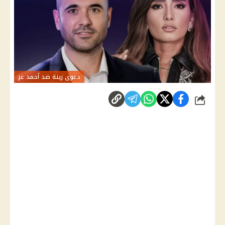
دعوى زينة ضد أحمد عز
شارك