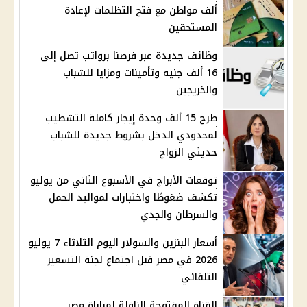
ألف مواطن مع فتح التظلمات لإعادة
المستحقين
وظائف جديدة عبر فرصنا برواتب تصل إلى
16 ألف جنيه وتأمينات ومزايا للشباب
والخريجين
طرح 15 ألف وحدة إيجار كاملة التشطيب
لمحدودي الدخل بشروط جديدة للشباب
حديثي الزواج
توقعات الأبراج في الأسبوع الثاني من يوليو
تكشف ضغوطًا واختبارات لمواليد الحمل
والسرطان والجدي
أسعار البنزين والسولار اليوم الثلاثاء 7 يوليو
2026 في مصر قبل اجتماع لجنة التسعير
التلقائي
القناة المفتوحة الناقلة لمباراة مصر