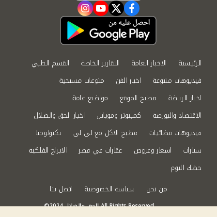
instagram
youtube
twitter
facebook
الرئيسية
الاخبار العامة
التقارير الخاصة
القسم الطبي
فيديوهات متنوعة
اخبار الفن
منوعات مسيحية
اخبار الرياضة
مطبخ الموقع
مواضيع عامة
الاقتصاد والبورصة
كمبيوتر وموبايل
اخبار الحق والضلال
فيديوهات فضائيات
مطبخ الاكل مع لى لى
تكنولوجيا
سيارات
اسعار وعروض
عقارات في مصر
الابراج الفلكية
حظك اليوم
من نحن
سياسة الخصوصية
اتصل بنا
©2024 الحق والضلال All Rights Reserved.