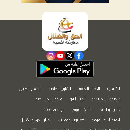
instagram
youtube
twitter
facebook
الرئيسية
الاخبار العامة
التقارير الخاصة
القسم الطبي
فيديوهات متنوعة
اخبار الفن
منوعات مسيحية
اخبار الرياضة
مطبخ الموقع
مواضيع عامة
الاقتصاد والبورصة
كمبيوتر وموبايل
اخبار الحق والضلال