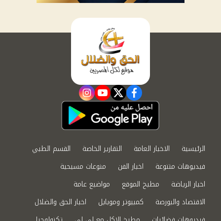
instagram
youtube
twitter
facebook
الرئيسية
الاخبار العامة
التقارير الخاصة
القسم الطبي
فيديوهات متنوعة
اخبار الفن
منوعات مسيحية
اخبار الرياضة
مطبخ الموقع
مواضيع عامة
الاقتصاد والبورصة
كمبيوتر وموبايل
اخبار الحق والضلال
فيديوهات فضائيات
مطبخ الاكل مع لى لى
تكنولوجيا