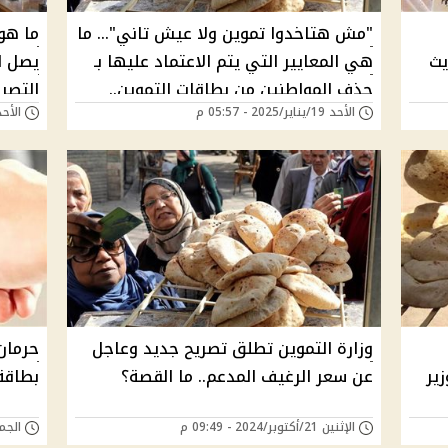
"مش هتاخدوا تموين ولا عيش تاني"... ما
ما هو 
يث
هي المعايير التي يتم الاعتماد عليها بـ
يصل ا
حذف المواطنين من بطاقات التموين..
التصر
الأحد 19/يناير/2025 - 05:57 م
الأحد 12/يناير/2025 - 
معايير جديدة ومتغيرة!
وزارة التموين تطلق تصريح جديد وعاجل
زير
عن سعر الرغيف المدعم.. ما القصة؟
بطاقة
الإثنين 21/أكتوبر/2024 - 09:49 م
الجمعة 06/سبتمبر/4