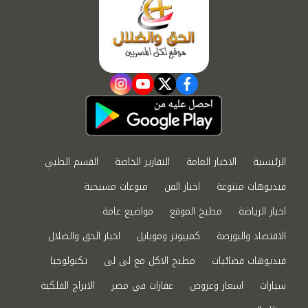
instagram
youtube
twitter
facebook
الرئيسية
الاخبار العامة
التقارير الخاصة
القسم الطبي
فيديوهات متنوعة
اخبار الفن
منوعات مسيحية
اخبار الرياضة
مطبخ الموقع
مواضيع عامة
الاقتصاد والبورصة
كمبيوتر وموبايل
اخبار الحق والضلال
فيديوهات فضائيات
مطبخ الاكل مع لى لى
تكنولوجيا
سيارات
اسعار وعروض
عقارات في مصر
الابراج الفلكية