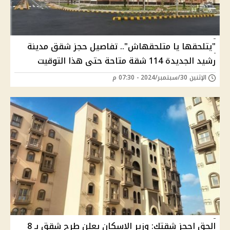
"يتلحقها يا متلحقهاش".. تفاصيل حجز شقق مدينة
رشيد الجديدة 114 شقة متاحة حتى هذا التوقيت
الإثنين 30/سبتمبر/2024 - 07:30 م
الحق احجز شقتك: وزير الاسكان يعلن طرح شقق بـ 8