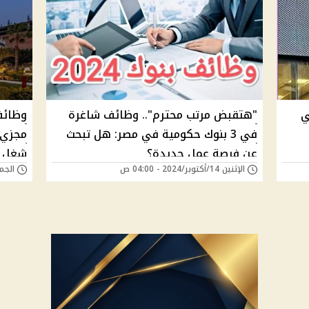
ي
"هتقبض مرتب محترم".. وظائف شاغرة
وظائف
في 3 بنوك حكومية في مصر: هل تبحث
مجزي 
عن فرصة عمل جديدة؟
شغل ق
الإثنين 14/أكتوبر/2024 - 04:00 ص
الجمعة 27/سبتمبر/4